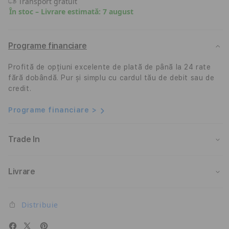
Transport gratuit
13&quot;,
13&q
În stoc – Livrare estimată: 7 august
128GB,
128G
Wi-
Wi-
Fi,
Fi,
Albastru
Albas
Programe financiare
Profită de opțiuni excelente de plată de până la 24 rate
fără dobândă. Pur și simplu cu cardul tău de debit sau de
credit.
Programe financiare >
Trade In
Livrare
Distribuie