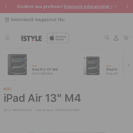
Salt la
 pe
Pe
Student sau profesor?
Discount educational >
conținut
Selectează magazinul tău
Conectați-
Coș
vă
NOU
NOU
iPad Pro 13" M5
iPad Pro 11" M5
De la 8 299,98 lei
De la 6 699,99 lei
NOU
iPad Air 13" M4
SKU:
MH5P4HC/A
Cod de bare:
195950797985