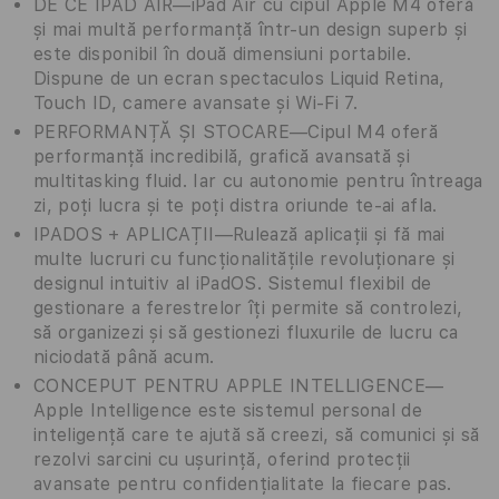
DE CE IPAD AIR—iPad Air cu cipul Apple M4 oferă
și mai multă performanță într-un design superb și
este disponibil în două dimensiuni portabile.
Dispune de un ecran spectaculos Liquid Retina,
Touch ID, camere avansate și Wi-Fi 7.
PERFORMANȚĂ ȘI STOCARE—Cipul M4 oferă
performanță incredibilă, grafică avansată și
multitasking fluid. Iar cu autonomie pentru întreaga
zi, poți lucra și te poți distra oriunde te-ai afla.
IPADOS + APLICAȚII—Rulează aplicații și fă mai
multe lucruri cu funcționalitățile revoluționare și
designul intuitiv al iPadOS. Sistemul flexibil de
gestionare a ferestrelor îți permite să controlezi,
să organizezi și să gestionezi fluxurile de lucru ca
niciodată până acum.
CONCEPUT PENTRU APPLE INTELLIGENCE—
Apple Intelligence este sistemul personal de
inteligență care te ajută să creezi, să comunici și să
rezolvi sarcini cu ușurință, oferind protecții
avansate pentru confidențialitate la fiecare pas.