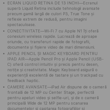
ECRAN LIQUID RETINA DE 13 INCHI—Ecranul
superb Liquid Retina include tehnologii avansate
precum gamă largă de culori P3, True Tone și
reflexie extrem de redusă, pentru imagini
spectaculoase.
CONECTIVITATE—Wi-Fi 7 cu Apple N1 îți oferă
conexiuni wireless rapide. Lucrează de aproape
oriunde, cu transferuri rapide de fotografii,
documente și fișiere video de mari dimensiuni.
APPLE PENCIL ȘI MAGIC KEYBOARD PENTRU
IPAD AIR—Apple Pencil Pro și Apple Pencil (USB-
C) oferă control intuitiv și precis pentru desen,
notițe și creativitate. Magic Keyboard asigură o
experiență excelentă de tastare și un trackpad cu
feedback haptic.
CAMERE AVANSATE—iPad Air dispune de o cameră
frontală de 12 MP cu Center Stage, perfectă
pentru apeluri video și selfie-uri, și de o cameră
principală Wide de 12 MP pentru scanarea
documentelor și captarea fotografiilor și