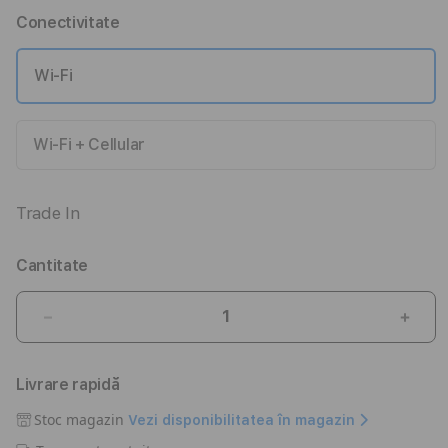
Conectivitate
Wi-Fi
Wi-Fi + Cellular
Trade In
Cantitate
Reduceți
Creșt
cantitatea
canti
pentru
pent
Livrare rapidă
iPad
iPad
Air
Air
Stoc magazin
Vezi disponibilitatea în magazin
M4,
M4,