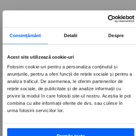
Schimbă varianta produsului
Consimțământ
Detalii
Despre
Acest site utilizează cookie-uri
Folosim cookie-uri pentru a personaliza conținutul și
Prezentare generală
anunțurile, pentru a oferi funcții de rețele sociale și pentru a
analiza traficul. De asemenea, le oferim partenerilor de
Descriere
rețele sociale, de publicitate și de analize informații cu
privire la modul în care folosiți site-ul nostru. Aceștia le pot
Adaptorul multi-port din aluminiu Satechi Type-C
adauga o multime de conexiuni la laptop sau desktop,
combina cu alte informații oferite de dvs. sau culese în
doar prin utilizarea unui singur port Type-C. Adaugati
urma folosirii serviciilor lor.
la computer 4K HDMI, incarcare pas-through,
Ethernet, trei porturi USB de tip A si sloturi pentru
carduri SD si Micro SD. Culorile vin in argintiu, auriu si
Permite toate