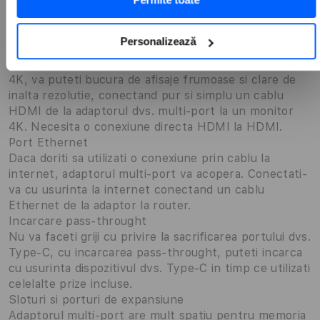
gri spatial.
Iesire video HDMI 4K
Utilizati portul HDMI 4K al adaptorului multi-port
Personalizează
pentru a transmite video de pe computer pe un
monitor 4K la 30hz. Daca computerul dvs. accepta
4K, va puteti bucura de afisaje frumoase si clare de
inalta rezolutie, conectand pur si simplu un cablu
HDMI de la adaptorul dvs. multi-port la un monitor
4K. Necesita o conexiune directa HDMI la HDMI.
Port Ethernet
Daca doriti sa utilizati o conexiune prin cablu la
internet, adaptorul multi-port va acopera. Conectati-
va cu usurinta la internet conectand un cablu
Ethernet de la adaptor la router.
Incarcare pass-throught
Nu va faceti griji cu privire la sacrificarea portului dvs.
Type-C, cu incarcarea pass-throught, puteti incarca
cu usurinta dispozitivul dvs. Type-C in timp ce utilizati
celelalte prize incluse.
Sloturi si porturi de expansiune
Adaptorul multi-port are mult spatiu pentru memoria