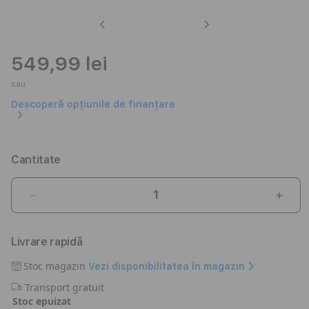
Previous
Next
549,99 lei
sau
Descoperă opțiunile de finanțare
Cantitate
Reduceți
Creșt
cantitatea
canti
pentru
pent
Livrare rapidă
Satechi
Sate
Aluminium
Alum
Stoc magazin
Vezi disponibilitatea în magazin
TYPE-
TYPE
Transport gratuit
C
C
Stoc epuizat
Multi-
Multi