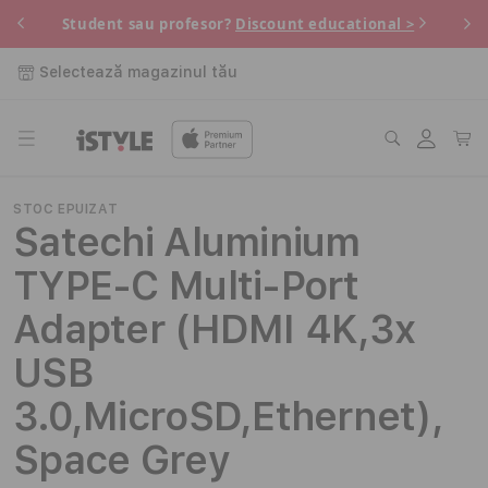
Salt la
 pe
Pe
Student sau profesor?
Discount educational >
conținut
Selectează magazinul tău
Conectați-
Coș
vă
STOC EPUIZAT
Satechi Aluminium
TYPE-C Multi-Port
Adapter (HDMI 4K,3x
USB
3.0,MicroSD,Ethernet),
Space Grey