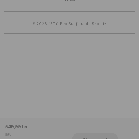
Facebook
Instagram
CBCR
Metode
de
Informatii de contact
plată
© 2026,
iSTYLE.ro
Susținut de Shopify
549,99 lei
sau