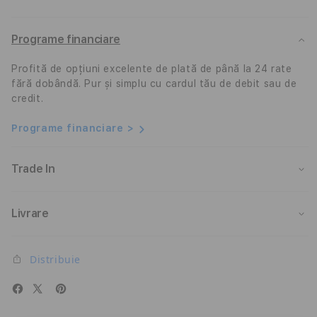
Port
Port
Adapter
Adap
(HDMI
(HDM
Programe financiare
4K,3x
4K,3
USB
USB
Profită de opțiuni excelente de plată de până la 24 rate
3.0,MicroSD,Ethernet),
3.0,M
fără dobândă. Pur și simplu cu cardul tău de debit sau de
Space
Spac
credit.
Grey
Grey
Programe financiare >
Trade In
Livrare
Distribuie