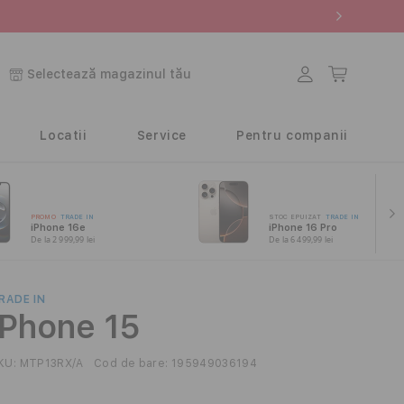
Conectați-
Coș
Selectează magazinul tău
vă
Locatii
Service
Pentru companii
PROMO
TRADE IN
STOC EPUIZAT
TRADE IN
iPhone 16e
iPhone 16 Pro
De la 2 999,99 lei
De la 6 499,99 lei
RADE IN
iPhone 15
KU:
MTP13RX/A
Cod de bare:
195949036194