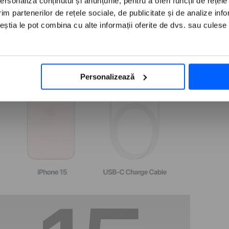
rsonaliza conținutul și anunțurile, pentru a oferi funcții de rețele
eschide
onținutul
im partenerilor de rețele sociale, de publicitate și de analize info
edia
ceștia le pot combina cu alte informații oferite de dvs. sau culese î
ntr-
ereastră
odală
Personalizează
eschide
onținutul
edia
ntr-