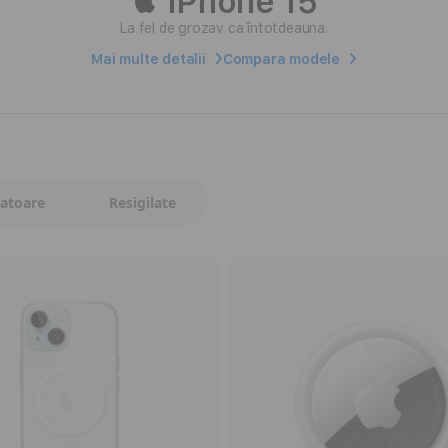
 iPhone 15
La fel de grozav ca întotdeauna.
Mai multe detalii
Compara modele
catoare
Resigilate