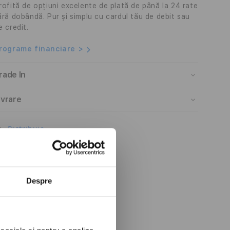
rofită de opțiuni excelente de plată de până la 24 rate
ără dobândă. Pur și simplu cu cardul tău de debit sau
e credit.
rograme financiare >
rade In
ivrare
Distribuie
Despre