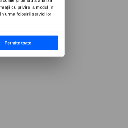
 sociale și pentru a analiza
rmații cu privire la modul în
n urma folosirii serviciilor
Permite toate