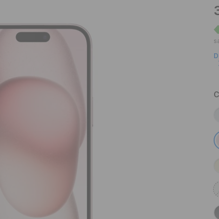
s
D
C