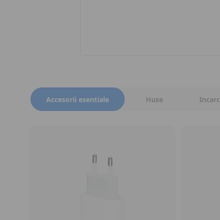
Schimbă varianta produsului
Accesorii esentiale
Huse
Incar