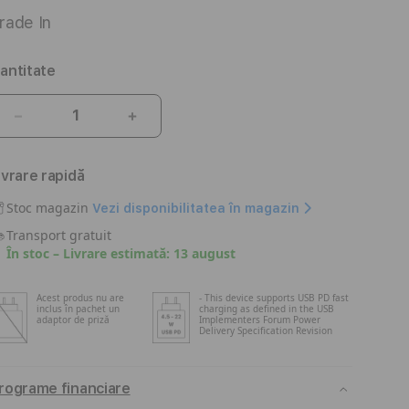
rade In
antitate
Reduceți
Creșteți
cantitatea
cantitatea
pentru
pentru
ivrare rapidă
iPhone
iPhone
15
15
Stoc magazin
Vezi disponibilitatea în magazin
128GB
128GB
Transport gratuit
Roz
Roz
În stoc – Livrare estimată: 13 august
Acest produs nu are
- This device supports USB PD fast
inclus în pachet un
charging as defined in the USB
adaptor de priză
Implementers Forum Power
Delivery Specification Revision
rograme financiare