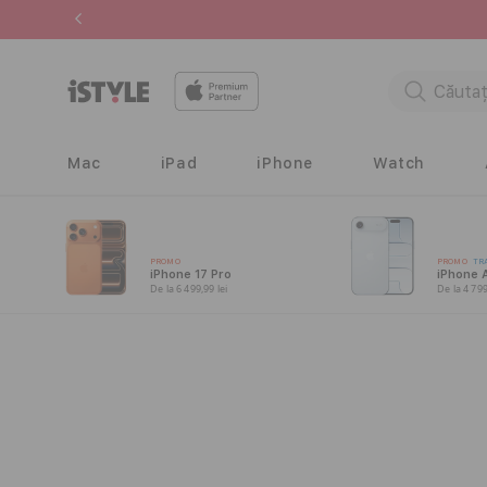
Salt la
conținut
Mac
iPad
iPhone
Watch
PROMO
PROMO
TR
iPhone 17 Pro
iPhone A
De la 6 499,99 lei
De la 4 799
Salt la
informațiile
despre
produs