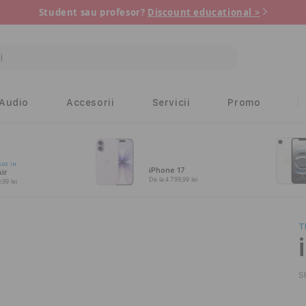
Student sau profesor?
Discount educational >
Audio
Accesorii
Servicii
Promo
ADE IN
iPhone 17
ir
De la 4 799,99 lei
,99 lei
T
S