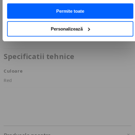
Descriere
Permite toate
Breloc iSTYLE pentru AirTag, Silicon, Rosu
Personalizează
Specificatii tehnice
Culoare
Red