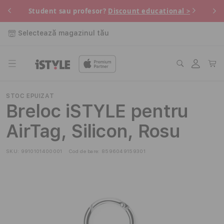
Salt la
 pe
Pe
Student sau profesor?
Discount educational >
conținut
Selectează magazinul tău
Conectați-
Coș
vă
STOC EPUIZAT
Breloc iSTYLE pentru
AirTag, Silicon, Rosu
SKU:
9910101400001
Cod de bare:
8596049159301