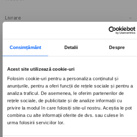
Livrare
Distribuie
Consimțământ
Detalii
Despre
Acest site utilizează cookie-uri
Schimbă varianta produsului
Folosim cookie-uri pentru a personaliza conținutul și
anunțurile, pentru a oferi funcții de rețele sociale și pentru a
analiza traficul. De asemenea, le oferim partenerilor de
rețele sociale, de publicitate și de analize informații cu
privire la modul în care folosiți site-ul nostru. Aceștia le pot
combina cu alte informații oferite de dvs. sau culese în
urma folosirii serviciilor lor.
Prezentare generală