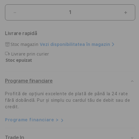
Reduceți
Creșt
cantitatea
canti
pentru
pent
Livrare rapidă
Breloc
Brel
iSTYLE
iSTY
Stoc magazin
Vezi disponibilitatea în magazin
pentru
pent
Livrare prin curier
AirTag,
AirTa
Stoc epuizat
Silicon,
Silico
Rosu
Rosu
Programe financiare
Profită de opțiuni excelente de plată de până la 24 rate
fără dobândă. Pur și simplu cu cardul tău de debit sau de
credit.
Programe financiare >
Trade In