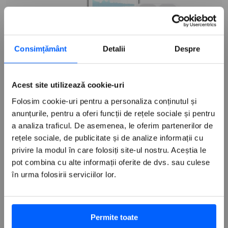
Consimțământ
Detalii
Despre
Noutati
Noutati Apple
10 iunie 2026
Apple introduce un egalizator
Acest site utilizează cookie-uri
personalizat pentru AirPods
Folosim cookie-uri pentru a personaliza conținutul și
anunțurile, pentru a oferi funcții de rețele sociale și pentru
a analiza traficul. De asemenea, le oferim partenerilor de
rețele sociale, de publicitate și de analize informații cu
privire la modul în care folosiți site-ul nostru. Aceștia le
Produsele noastre
pot combina cu alte informații oferite de dvs. sau culese
în urma folosirii serviciilor lor.
Mac
Servicii
iPad
iPhone
Service Autorizat Apple
Contact
Permite toate