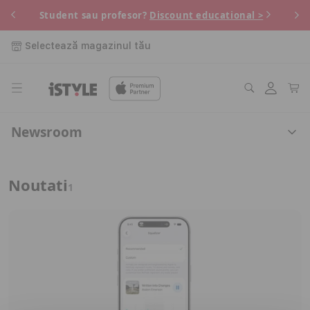
Salt la
 pe
Pe
Student sau profesor?
Discount educational >
conținut
Selectează magazinul tău
Conectați-
Coș
vă
Newsroom
Noutati
1