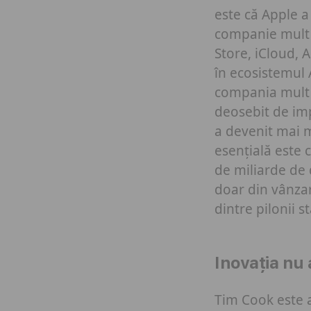
este că Apple a
companie mult ma
Store, iCloud, 
în ecosistemul 
compania mult m
deosebit de imp
a devenit mai m
esențială este c
de miliarde de 
doar din vânza
dintre pilonii s
Inovația nu 
Tim Cook este a