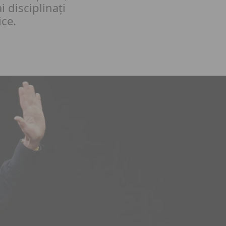
 disciplinați
ice.