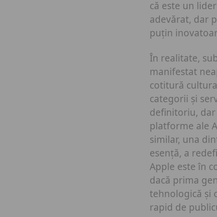
că este un lide
adevărat, dar p
puțin inovatoar
În realitate, s
manifestat nea
cotitură cultura
categorii și se
definitoriu, da
platforme ale A
similar, una di
esență, a redefi
Apple este în c
dacă prima gen
tehnologică și 
rapid de publicu