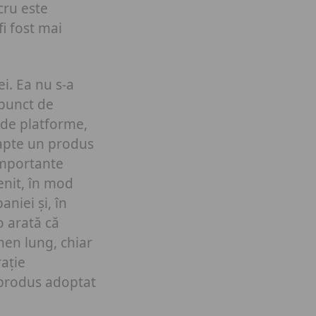
cru este
i fost mai
i. Ea nu s-a
 punct de
t de platforme,
oapte un produs
 importante
enit, în mod
niei și, în
o arată că
men lung, chiar
ație
produs adoptat