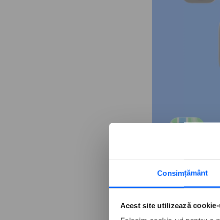
Consimțământ
Acest site utilizează cookie-
Nu doar un 