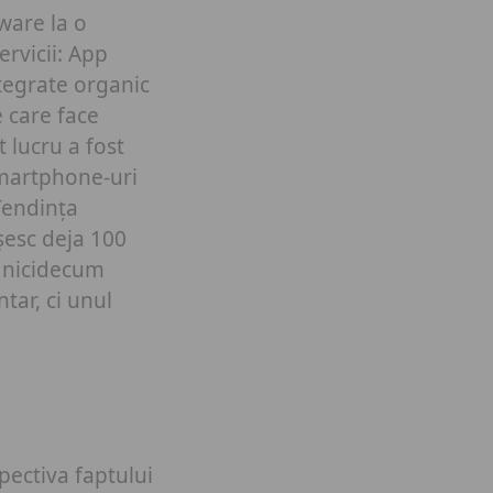
ware la o
ervicii: App
ntegrate organic
 care face
 lucru a fost
smartphone-uri
Tendința
ășesc deja 100
e nicidecum
ar, ci unul
pectiva faptului