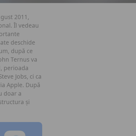
ugust 2011,
ional.
Îl vedeau
portante
oate deschide
cum, după ce
John Ternus va
l, perioada
teve Jobs, ci ca
ria Apple.
După
u doar a
structura și