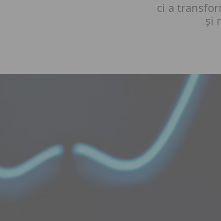
ci a transfo
și 