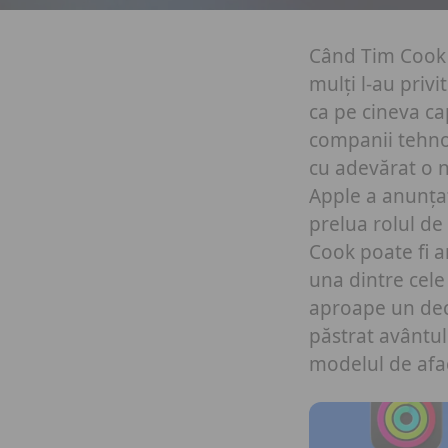
Când Tim Cook 
mulți l-au priv
ca pe cineva ca
companii tehno
cu adevărat o 
Apple a anunța
prelua rolul de
Cook poate fi a
una dintre cele
aproape un dec
păstrat avântul
modelul de afac