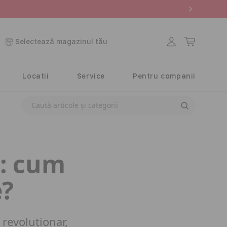
Conectați-
Coș
Selectează magazinul tău
vă
Locatii
Service
Pentru companii
Caută articole
k: cum
e?
revoluționar,