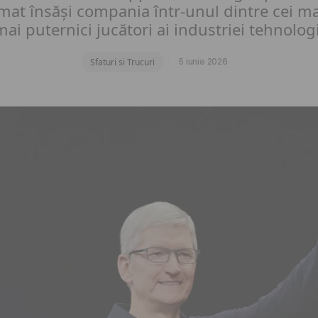
rmat însăși compania într-unul dintre cei mai
mai puternici jucători ai industriei tehnolog
Sfaturi si Trucuri
5 iunie 2026