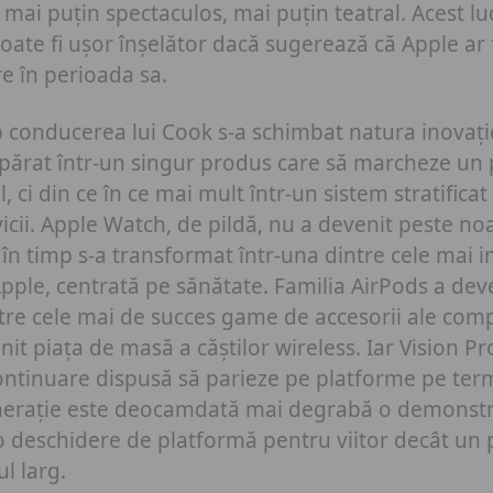
r mai puțin spectaculos, mai puțin teatral. Acest lu
oate fi ușor înșelător dacă sugerează că Apple ar f
e în perioada sa.
ub conducerea lui Cook s-a schimbat natura inovație
părat într-un singur produs care să marcheze un
l, ci din ce în ce mai mult într-un sistem stratifica
rvicii. Apple Watch, de pildă, nu a devenit peste n
r în timp s-a transformat într-una dintre cele mai
pple, centrată pe sănătate.
Familia AirPods a dev
ntre cele mai de succes game de accesorii ale compa
nit piața de masă a căștilor wireless. Iar Vision Pr
ontinuare dispusă să parieze pe platforme pe ter
erație este deocamdată mai degrabă o demonstr
o deschidere de platformă pentru viitor
decât un 
l larg.