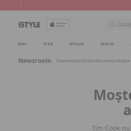
Salt la
conținut
Mac
iPad
iPhone
Watch
Newsroom
Toate
Noutati
Ghiduri
Business
Lifestyle
Moște
a
Tim Cook nu 