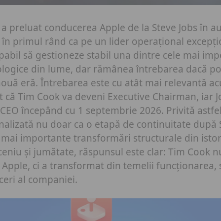
a preluat conducerea Apple de la Steve Jobs în a
it în primul rând ca pe un lider operațional excepț
pabil să gestioneze stabil una dintre cele mai im
logice din lume, dar rămânea întrebarea dacă p
nouă eră.
Întrebarea este cu atât mai relevantă a
t că Tim Cook va deveni Executive Chairman, iar 
 CEO începând cu 1 septembrie 2026. Privită astfe
nalizată nu doar ca o etapă de continuitate după S
 mai importante transformări structurale din isto
eniu și jumătate, răspunsul este clar: Tim Cook n
 Apple, ci a transformat din temelii funcționarea, 
eri al companiei.