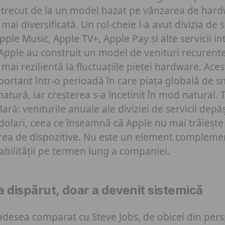
 trecut de la un model bazat pe vânzarea de hard
i diversificată. Un rol-cheie l-a avut divizia de s
Apple Music, Apple TV+, Apple Pay și alte servicii i
Apple au construit un model de venituri recurente
ai rezilientă la fluctuațiile pieței hardware. Acest
ortant într-o perioadă în care piața globală de 
atură, iar creșterea s-a încetinit în mod natural. 
lară: veniturile anuale ale diviziei de servicii dep
dolari, ceea ce înseamnă că Apple nu mai trăieșt
rea de dispozitive. Nu este un element complement
tabilității pe termen lung a companiei.
a dispărut, doar a devenit sistemică
desea comparat cu Steve Jobs, de obicei din pers